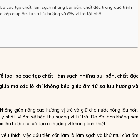
bỏ các tạp chất, làm sạch những bụi bẩn, chất độc trong quá trình
 kép giúp ấm tử sa lưu hương và đẩy vị trà tốt nhất.
ể loại bỏ các tạp chất, làm sạch những bụi bẩn, chất độc
giúp mở các lỗ khí khổng kép giúp ấm tử sa lưu hương và
 khổng giúp nâng cao hương vị trà và giữ cho nước nóng lâu hơn.
uy nhất, vì ấm sẽ hấp thụ hương vị từ trà. Do đó, bạn không nên
n lộn hương vị và tạo ra hương vị không tinh khiết.
yêu thích, việc đầu tiên cần làm là làm sạch và khử mùi của ấm