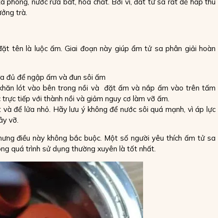
phòng, nước rửa bát, hóa chất. Bởi vì, đất tử sa rất dễ hấp thu
ởng trà.
ặt tên là luộc ấm. Giai đoạn này giúp ẩm tử sa phân giải hoàn
ừa đủ để ngập ấm và đun sôi ấm
 khăn lót vào bên trong nồi và đặt ấm và nắp ấm vào trên tấm
c trực tiếp với thành nồi và giảm nguy cơ làm vỡ ấm.
 và để lửa nhỏ. Hãy lưu ý không để nước sôi quá mạnh, vì áp lực
ây vỡ.
nhưng điều này không bắc buộc. Một số người yêu thích ấm tử sa
ng quá trình sử dụng thường xuyên là tốt nhất.