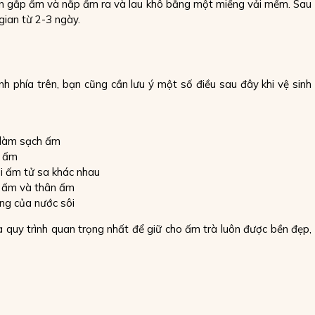
bạn gắp ấm và nắp ấm ra và lau khô bằng một miếng vải mềm. Sau
gian từ 2-3 ngày.
h phía trên, bạn cũng cần lưu ý một số điều sau đây khi vệ sinh
ể làm sạch ấm
i ấm
ại ấm tử sa khác nhau
p ấm và thân ấm
ng của nước sôi
à quy trình quan trọng nhất để giữ cho ấm trà luôn được bền đẹp,