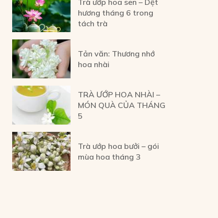
Trà ướp hoa sen – Dệt
hương tháng 6 trong
tách trà
Tản văn: Thương nhớ
hoa nhài
TRÀ ƯỚP HOA NHÀI –
MÓN QUÀ CỦA THÁNG
5
Trà ướp hoa bưởi – gói
mùa hoa tháng 3