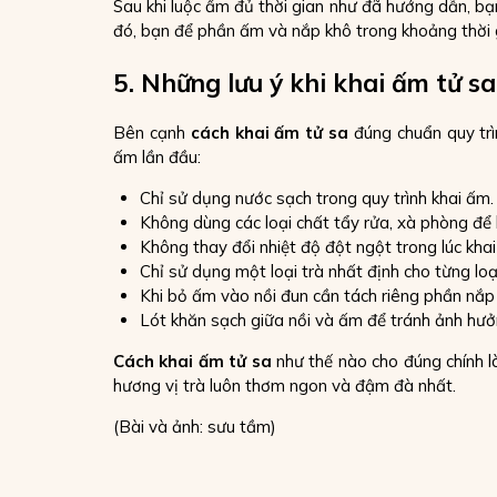
Sau khi luộc ấm đủ thời gian như đã hướng dẫn, 
đó, bạn để phần ấm và nắp khô trong khoảng thời 
5. Những lưu ý khi khai ấm tử sa
Bên cạnh
cách khai ấm tử sa
đúng chuẩn quy trìn
ấm lần đầu:
Chỉ sử dụng nước sạch trong quy trình khai ấm.
Không dùng các loại chất tẩy rửa, xà phòng đ
Không thay đổi nhiệt độ đột ngột trong lúc kha
Chỉ sử dụng một loại trà nhất định cho từng lo
Khi bỏ ấm vào nồi đun cần tách riêng phần nắ
Lót khăn sạch giữa nồi và ấm để tránh ảnh hưở
Cách khai ấm tử sa
như thế nào cho đúng chính l
hương vị trà luôn thơm ngon và đậm đà nhất.
(Bài và ảnh: sưu tầm)