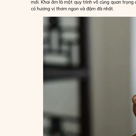
mới. Khai ấm là một quy trình vô cùng quan trọng 
có hương vị thơm ngon và đậm đà nhất.