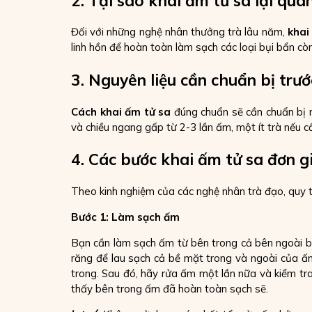
2. Tại sao khai ấm tử sa lại qua
Đối với những nghệ nhân thưởng trà lâu năm,
khai
linh hồn để hoàn toàn làm sạch các loại bụi bẩn còn
3. Nguyên liệu cần chuẩn bị trư
Cách khai ấm tử sa
đúng chuẩn sẽ cần chuẩn bị m
và chiều ngang gấp từ 2-3 lần ấm, một ít trà nếu cầ
4. Các bước khai ấm tử sa đơn g
Theo kinh nghiệm của các nghệ nhân trà đạo, quy 
Bước 1: Làm sạch ấm
Bạn cần làm sạch ấm từ bên trong cả bên ngoài b
răng để lau sạch cả bề mặt trong và ngoài của ấm
trong. Sau đó, hãy rửa ấm một lần nữa và kiểm tr
thấy bên trong ấm đã hoàn toàn sạch sẽ.