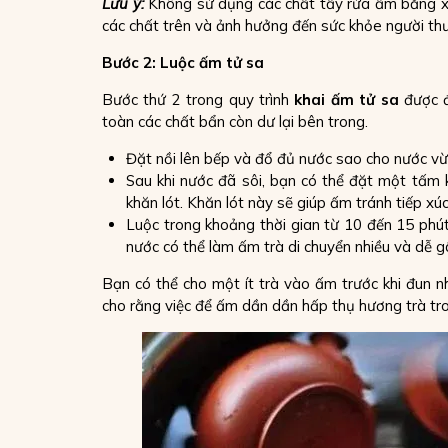
Lưu ý:
Không sử dụng các chất tẩy rửa ấm bằng xà 
các chất trên và ảnh hưởng đến sức khỏe người thư
Bước 2: Luộc ấm tử sa
Bước thứ 2 trong quy trình
khai ấm tử sa
được đ
toàn các chất bẩn còn dư lại bên trong.
Đặt nồi lên bếp và đổ đủ nước sao cho nước v
Sau khi nước đã sôi, bạn có thể đặt một tấm
khăn lót. Khăn lót này sẽ giúp ấm tránh tiếp xú
Luộc trong khoảng thời gian từ 10 đến 15 phút
nước có thể làm ấm trà di chuyển nhiều và dễ g
Bạn có thể cho một ít trà vào ấm trước khi đun 
cho rằng việc để ấm dần dần hấp thụ hương trà tro